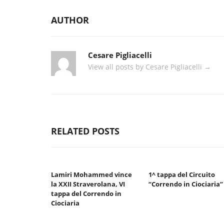
AUTHOR
Cesare Pigliacelli
View all posts by Cesare Pigliacelli
→
RELATED POSTS
Lamiri Mohammed vince
1^ tappa del Circuito
la XXII Straverolana, VI
“Correndo in Ciociaria”
tappa del Correndo in
Ciociaria