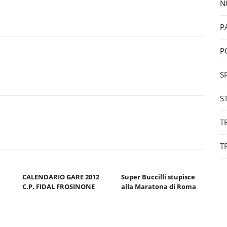
N
P
P
S
S
T
T
CALENDARIO GARE 2012
Super Buccilli stupisce
C.P. FIDAL FROSINONE
alla Maratona di Roma