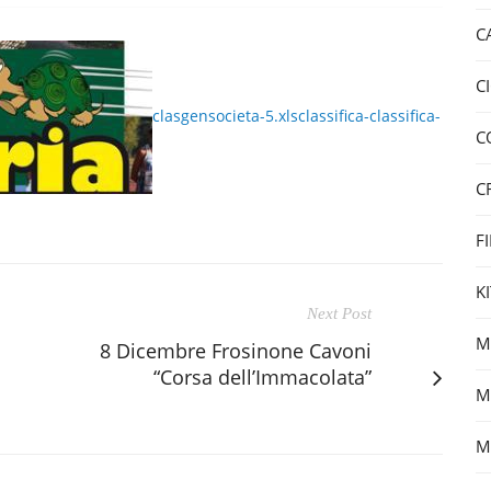
C
C
clasgensocieta-5.xls
classifica-
classifica-
C
C
F
K
Next Post
M
8 Dicembre Frosinone Cavoni
“Corsa dell’Immacolata”
M
M