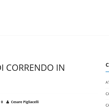
C
DI CORRENDO IN
A
C
0
Cesare Pigliacelli
C